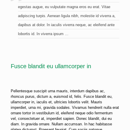
egestas augue, eu vulputate magna eros eu erat. Vitae
adipiscing turpis. Aenean ligula nibh, molestie id viverra a,
dapibus at dolor. In iaculis viverra neque, ac eleifend ante
lobortis id. In viverra ipsum …
Fusce blandit eu ullamcorper in
Pellentesque suscipit urna mauris, interdum dapibus ac,
rhoncus purus, dictum a, euismod id, felis. Fusce blandit eu,
ullamcorper in, iaculis et, ultricies lobortis velit. Mauris
imperdiet, urna mi, gravida sodales. Vivamus hendrerit nulla erat
ornare tortor in vestibulum id, eleifend neque odio fermentum
vel, consectetuer at, imperdiet sapien. Donec blandit, dui eu
diam. In gravida ornare. Nullam accumsan. In hac habitasse
platea dictumst. Praesent feugiat. Cum sociis natoque.